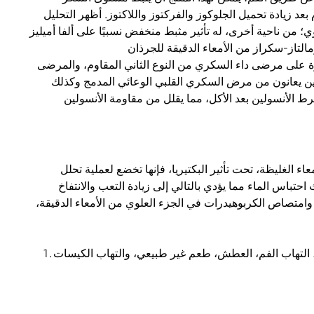
عد زيادة تحميل الجلوكوز والفركتوز واللاكتوز. أظهر التحليل
وي؛ من ناحية أخرى، له تأثير مثبط منخفض نسبيًا على ألفا أميليز
رة على مرضى داء السكري من النوع الثاني المقاوم، والمرضى
ين يعانون من مرض السكري القلبي الوعائي المدمج وكذلك
فرط الأنسولين بعد الأكل، مما يقلل من مقاومة الأنسولين
 الغليظة، تحت تأثير البكتيريا، فإنها تخضع لعملية تحلل
تباس الماء مما يؤدي بالتالي إلى زيادة التعب والانتفاخ
ع وامتصاص الكربوهيدرات في الجزء العلوي من الأمعاء الدقيقة،
1. الجهاز الهضمي: الإسهال، البراز الرخو، الإسهال، آلام البطن، الإمساك، فقدان الشهية، الغثيان، القيء، حرقة المعدة (حدوث 0.1 إلى 5٪)، التهاب الفم، العطش، طعم غير طبيعي، والتهاب الكيسات