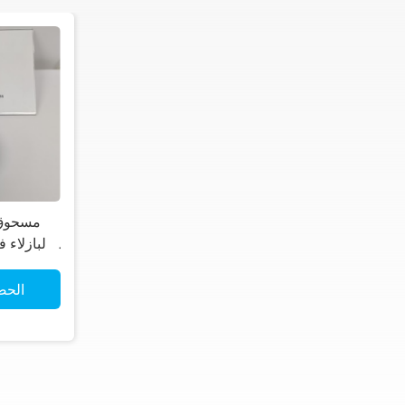
مسحوق ب
نقاء 99٪ مضاد ل
الحص