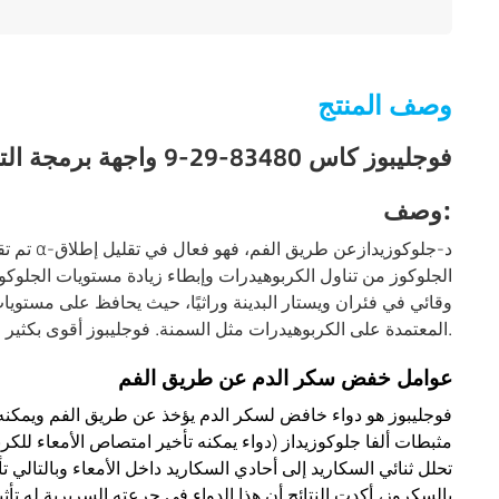
وصف المنتج
فوجليبوز كاس 83480-29-9 واجهة برمجة التطبيقات للسكري أبيض إلى أبيض مائل للصفرة مواد كيميائية دقيقة
وصف:
الجلوكوز من تناول الكربوهيدرات وإبطاء زيادة مستويات الجلوكوز ف
وقائي في فئران ويستار البدينة وراثيًا، حيث يحافظ على مستويات
المعتمدة على الكربوهيدرات مثل السمنة. فوجليبوز أقوى بكثير وله آثار جانبية أقل من أكاربوز، وهو عامل آخر في فئته.
عوامل خفض سكر الدم عن طريق الفم
فوجليبوز هو دواء خافض لسكر الدم يؤخذ عن طريق الفم ويمكنه ت
مثبطات ألفا جلوكوزيداز (دواء يمكنه تأخير امتصاص الأمعاء للكر
تحلل ثنائي السكاريد إلى أحادي السكاريد داخل الأمعاء وبالتالي
بالسكروز، أكدت النتائج أن هذا الدواء في جرعته السريرية له تأ