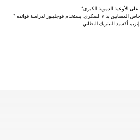
* فوجليبوز هو مثبط ألفا جلوكوزيداز، يشبه أكاربوز وميجليتول، ويستخدم لخفض ارتفاع سكر الدم بعد الوجبات (بى بى اتش جى) لدى الأشخاص المصابين بداء السكري. يستخدم فوجليبوز لدراسة فوائده