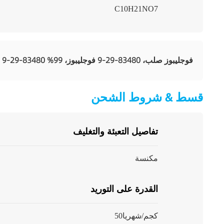
C10H21NO7
فوجليبوز صلب، 83480-29-9 فوجليبوز، 99% 83480-29-9
تسليط ا
قسط & شروط الشحن
تفاصيل التعبئة والتغليف
مكنسة
القدرة على التوريد
50كجم/شهريا