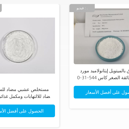
فيديو : .
الميتويل إيثانولاميد مورد
البازلاء فائقة الصغر كاس 544-31-0
لالتهاباتد
مستخلص عشبي مضاد لل
ول على أفضل الأسعار
ومضاد للالتهابات ومكمل غذائ
البتروستيلبينكاس 537-42-8
الحصول على أفضل الأس