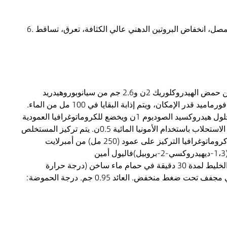
6. أخرى: شلل، تورم في الوجه، ضبابية في العينين، حمى، أنفلونزا، تعب، شعور بالتعب، فرط بوتاسيوم الدم، ارتفاع مستوى الأميليز في المصل، انخفاض البروتين الدهني عالي الكثافة، تعرق، تساقط
إلى محلول 2.0 جم من فاليول أمين في 50 مل من ن،ن-ثنائي ميثيل فورماميد يضاف 3.4 جم من ثنائي هيدروكسي أسيتون و1.5 مل من حمض الهيدروكلوريك 2ن و2.6 جم من سيانوبوروهيدريد
الصوديوم، ثم يقلب عند 60 إلى 70 درجة مئوية لمدة 16 ساعة. يتم تركيز محلول التفاعل تحت ضغط منخفض لتقطير ن،ن-ثنائي ميثيل فورماميد قدر الإمكان، ويتم إذابة البقايا في 100 مل من الماء.
يتم تحضير المحلول بحمض الهيدروكلوريك 2ن، ويقلب لمدة 30 إلى 40 دقيقة تحت التبريد بالثلج، ويتم ضبط درجة الحموضة إلى 4.5 بمحلول هيدروكسيد الصوديوم 1ن ويخضع للكروماتوغرافيا العمودية
(250 مل) على دوكس 50 واط × 8 (نوعح +) (من إنتاج شركة داو للكيماوياتفي الولايات المتحدة الأمريكية). بعد الغسيل بالماء، يتم إجراء الاستحلاب باستخدام الأمونيا المائية 0.5ن. يتم تركيز المستخلص
تحت ضغط منخفض، ويتم كروماتوغرافيا التركيز على عمود (250 مل) من أمبرلايت CG-50 (نوعالطريق الوطني رقم 4 +) (من إنتاج شركة روهم وهاسCo. في الولايات المتحدة الأمريكية)، يليه
يضاف الإيثانول (حوالي 60 مل) إلى المنتج المجفف بالتجميد أعلاه (1.2 جم) من أمين ن- (1،3-ديهيدروكسي-2-بروبيل) فاليول، ويُسخن الخليط لمدة 30 دقيقة في حمام ماء ساخن (درجة حرارة
الحمام: 90-95 درجة مئوية)، ثم يُترك واقفًا في الثلاجة. تُسترد المادة البلورية الناتجة عن طريق الترشيح، وتُغسل بالإيثانول ثم تُجفف في مجفف تحت ضغط منخفض. العائد 0.95 جم. درجة الحموضة: