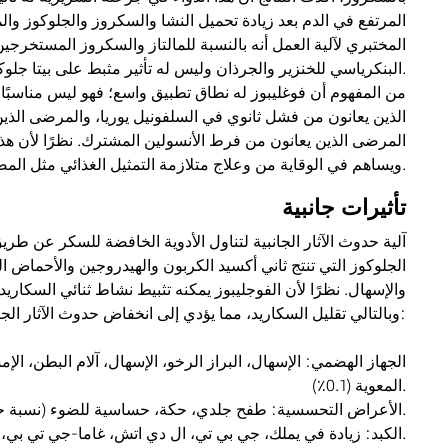
المرتفع في الدم بعد زيادة تحميل النشا والسكروز والجلوكوز والم
المختبري لآلية العمل أنه بالنسبة للمالتاز والسكروز المستخرجين 
البنكرياسي للخنزير والجرذان وليس له تأثير مثبط على بيتا جلوكوزيداز. له تأثير مثبط تنافسي على هيدرولاز ثنائي السكاريد لمجمع إيزومالتاز-سكراز من الأمعاء الدقيقة للجرذان.
من المفهوم أن فوغليبوز له نطاق تطبيق واسع؛ فهو ليس مناسبًا
الذين يعانون من فشل ثانوي في السلفونيل يوريا، والمرضى ال
المرضى الذين يعانون من فرط الأنسولين المشترك. نظرًا لأن هذا ا
ويساهم في الوقاية من وعلاج متلازمة التمثيل الغذائي مثل المضاعفات القلبية الوعائية.
تأثيرات جانبية
آلية حدوث الآثار الجانبية لتناول الأدوية الخافضة للسكر عن طري
الجلوكوز التي تنتج ثاني أكسيد الكربون والهيدروجين والأحماض ا
والإسهال. نظرًا لأن الفوجليبوز يمكنه تثبيط نشاط ثنائي السكاري
وبالتالي تقليل السكاريد، مما يؤدي إلى انخفاض حدوث الآثار الجانبية. ومن المعروف أن له الآثار الجانبية التالية:
المعوية (0.1٪).
2. الأعراض التحسسية: طفح جلدي، حكة، حساسية للضوء (نسبة حدوث 0.1% أو أقل).
3. الكبد: زيادة في يملك، جي بي تي، ال دي اتش، غاما-جي تي بي،حزب العمال الأسترالي (بنسبة حدوث 0.1%).