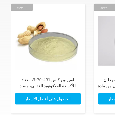
فيديو : .
فيديو : .
سرطان
لوتيولين كاس 491-70-3، مضاد
ي من مادة
للأكسدة الفلافونويد الغذائي، مضاد
للالتهابات، مستخلص نباتي طبيعي،
مضاد ل
عار
الحصول على أفضل الأسعار