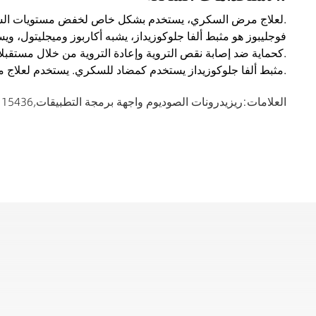
*لعلاج مرض السكري، يستخدم بشكل خاص لخفض مستويات السكر في الدم بعد تناول الوجبات، وبالتالي تقليل خطر حدوث مضاعفات على الأوعية الدموية الكبرى.
كحماية ضد إصابة نقص التروية وإعادة التروية من خلال مستقبلات الببتيد 1 الشبيهة بالجلوكاجون ومسار فوسفوإينوزيتيد 3-كيناز-أكت-إنزيم أكسيد النيتريك البطاني.
* مثبط ألفا جلوكوزيداز يستخدم كمضاد للسكري. يستخدم لعلاج مرض السكري.
العلامات:
ريزيدرونات الصوديوم واجهة برمجة التطبيقات
,
115436-72-1 ريزيدرونات الصود