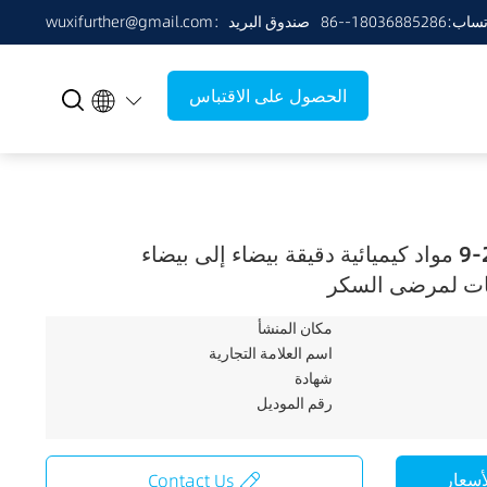
180368852:واتساب
wuxifurther@gmail.com：صندوق البريد
الحصول على الاقتباس
فوجليبوز كاس 83480-29-9 مواد كيميائية دقيقة بيضاء إلى بيضاء
قات لمرضى السكر
مكان المنشأ
اسم العلامة التجارية
شهادة
رقم الموديل
أسعار
Contact Us