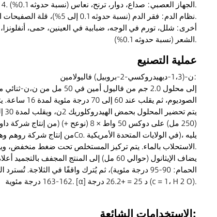
4. الجهاز العصبي: صداع، دوار، ترنح، نعاس (نسبة حدوثه 0.1%).
5. نظام الدم: فقر الدم (نسبة حدوثه 0.1 إلى 5%)، قلة الصفيحات الدموية (0.1%).
الشعر (نسبة حدوثه 0.1%).
عملية التصنيع
ن-(1،3-ديهيدروكسي-2-بروبيل) فاليولامين:
الاستحلاب بالماء. يتم تركيز المستخلص تحت ضغط منخفض، ويتم تجفيف التركيز بالتجميد لإعطاء 2.0 جرام من مسحوق أبيض من ن-(1،3-ديهيدروكسي-2-بروبيل)فاليول أمين.
162-163 درجة مئوية. [α] د 25 = +26.2 درجة (c = 1، H 2 O).
الاستخدامات الشائعة: