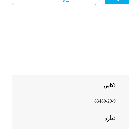
كاس:
83480-29-9
طَرد: