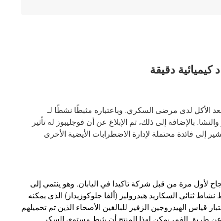
بعد الأكل لدى مرضى السكري. وباعتباره مثبطًا نشطًا لـ α-د-جلوكوزيدازعن طريق الفم، فهو فعال في تقليل إطلاق
نشا. بالإضافة إلى ذلك، تم الإبلاغ عن أن فوجليبوز له تأثير
ير إلى فائدة محتملة لإدارة الاضطرابات الأيضية الأخرى
 لأول مرة من قبل شركة تاكيدا في اليابان. وهو ينتمي إلى
نشاط ثنائي السكاريد هيدروليز (ألفا جلوكوزيداز) الذي يمكنه
ار قياس الهيدروجين الزفير للبالغين الأصحاء الذين تم تحميلهم
ء عن طريق الفم، يمكن لهذا المنتج أن يثبط مستوى السكر