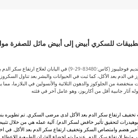
تم تقديم فوجليبوز (كاس:83480-29-9) في اليابان لعلاج ارتفاع سكر الدم 
ي الدم بعد الأكل، كما ثبت في الحيوانات والبشر بعد تناول السكروز وال
 منخفضة من الجلوكوز والدهون الثلاثية والأنسولين في البلازما، مما يش
خفيف ارتفاع سكر الدم بعد الأكل لدى مرضى السكري. تم تطويره بنجاح
بوهيدرات لتحقيق تأثير خافض لسكر الدم). آلية عمله هي من خلال تثبيط 
 تأخير هضم وامتصاص السكر وتخفيف ارتفاع سكر الدم بعد الأكل. في اختب
ثير مثبط لارتفاع سكر الدم. عندما يتم إخضاع الفئران الطبيعية للإعطا