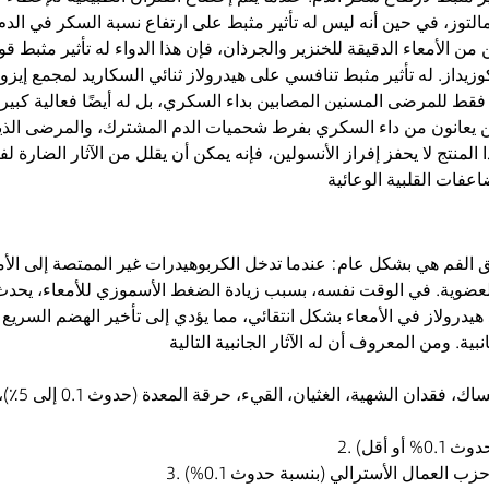
التوز، في حين أنه ليس له تأثير مثبط على ارتفاع نسبة السكر في الدم ب
من الأمعاء الدقيقة للخنزير والجرذان، فإن هذا الدواء له تأثير مثبط ق
 فقط للمرضى المسنين المصابين بداء السكري، بل له أيضًا فعالية كبي
ذين يعانون من داء السكري بفرط شحميات الدم المشترك، والمرضى الذ
لمنتج لا يحفز إفراز الأنسولين، فإنه يمكن أن يقلل من الآثار الضارة ل
ق الفم هي بشكل عام: عندما تدخل الكربوهيدرات غير الممتصة إلى الأمعاء
لعضوية. في الوقت نفسه، بسبب زيادة الضغط الأسموزي للأمعاء، يحدث اح
د هيدرولاز في الأمعاء بشكل انتقائي، مما يؤدي إلى تأخير الهضم السري