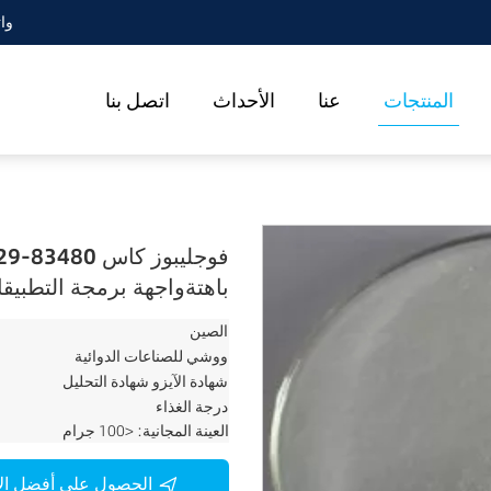
86--86
المنتجات
عنا
الأحداث
اتصل بنا
باهتةواجهة برمجة التطبي
الصين
ووشي للصناعات الدوائية
شهادة الآيزو شهادة التحليل
درجة الغذاء
العينة المجانية: <100 جرام
الحصول على أفضل ال