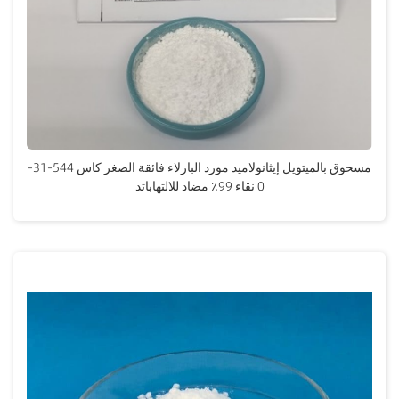
مسحوق بالميتويل إيثانولاميد مورد البازلاء فائقة الصغر كاس 544-31-
0 نقاء 99٪ مضاد للالتهاباتد