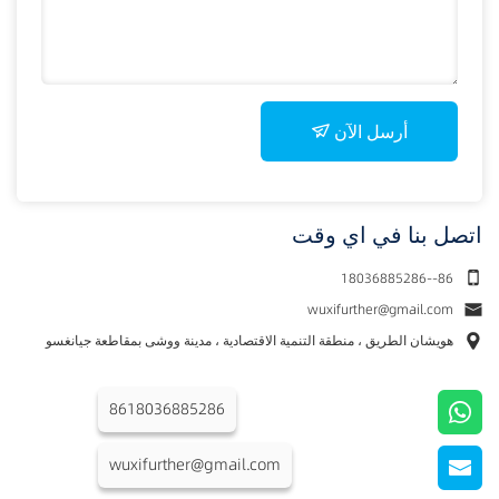
أرسل الآن
اتصل بنا في اي وقت
18036885286--86
wuxifurther@gmail.com
هويشان الطريق ، منطقة التنمية الاقتصادية ، مدينة ووشى بمقاطعة جيانغسو
8618036885286
wuxifurther@gmail.com