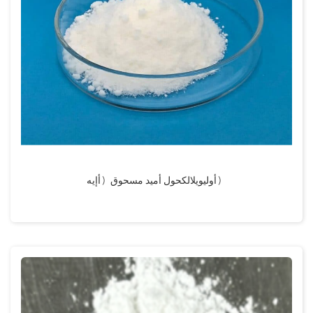
أوليويلالكحول أميد مسحوق（أإيه）