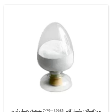
برو-كسيلان (بيكسل)كاس 439685-79-7 مسحوق تجميلي كريم