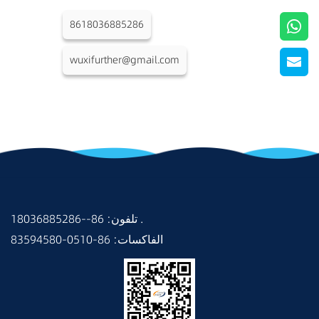
8618036885286
wuxifurther@gmail.com
18036885286--86 :تلفون .
83594580-0510-86 :الفاكسات