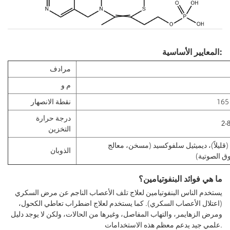
المعايير الأساسية:
مرادف
م و
نقطة الانصهار
درجة حرارة
التخزين
ليلاً)، ديميثيل سلفوكسيد (مسخن، معالج
الذوبان
ق الصوتية)
ما هي فوائد البنفوتيامين؟
يستخدم الناس البنفوتيامين لعلاج تلف الأعصاب الناجم عن مرض السكري
(اعتلال الأعصاب السكري). كما يستخدم لعلاج اضطراب تعاطي الكحول،
ومرض الزهايمر، والتهاب المفاصل، وغيرها من الحالات، ولكن لا يوجد دليل
علمي جيد يدعم معظم هذه الاستخدامات.