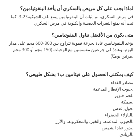
لماذا يجب على كل مريض بالسكري أن يأخذ البنفوتيامين؟
في مرض السكري، تم إثبات أن البنفوتيامين يمنع تلف الشبكية3،23. كما
ثبت أنه يمنع التغيرات العصبية والكلوية في مرض السكري
متى يكون من الأفضل تناول البنفوتيامين؟
يؤخذ البنفوتيامين عادة بجرعة فموية تتراوح بين 300-600 مجم على مدار
اليوم، وعادةً في جرعتين مقسمتين مع الوجبات (150 مجم أو 300 مجم
مرتين يوميًا).
كيف يمكنني الحصول على فيتامين ب1 بشكل طبيعي؟
مصادر الغذاء
حبوب الإفطار المدعمة.
لحم خنزير.
سمكة.
فول, عدس.
البازلاء الخضراء.
الحبوب المدعمة، والخبز، والمعكرونة، والأرز.
بذور عباد الشمس.
الزبادي.