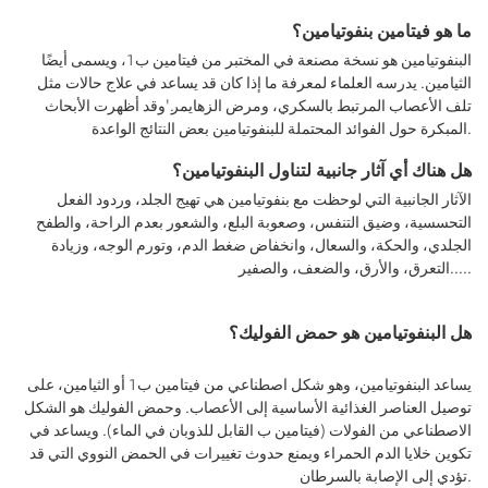
ما هو فيتامين بنفوتيامين؟
البنفوتيامين هو نسخة مصنعة في المختبر من فيتامين ب1، ويسمى أيضًا
الثيامين. يدرسه العلماء لمعرفة ما إذا كان قد يساعد في علاج حالات مثل
تلف الأعصاب المرتبط بالسكري، ومرض الزهايمر.'وقد أظهرت الأبحاث
المبكرة حول الفوائد المحتملة للبنفوتيامين بعض النتائج الواعدة.
هل هناك أي آثار جانبية لتناول البنفوتيامين؟
الآثار الجانبية التي لوحظت مع بنفوتيامين هي تهيج الجلد، وردود الفعل
التحسسية، وضيق التنفس، وصعوبة البلع، والشعور بعدم الراحة، والطفح
الجلدي، والحكة، والسعال، وانخفاض ضغط الدم، وتورم الوجه، وزيادة
التعرق، والأرق، والضعف، والصفير.....
هل البنفوتيامين هو حمض الفوليك؟
يساعد البنفوتيامين، وهو شكل اصطناعي من فيتامين ب1 أو الثيامين، على
توصيل العناصر الغذائية الأساسية إلى الأعصاب. وحمض الفوليك هو الشكل
الاصطناعي من الفولات (فيتامين ب القابل للذوبان في الماء). ويساعد في
تكوين خلايا الدم الحمراء ويمنع حدوث تغييرات في الحمض النووي التي قد
تؤدي إلى الإصابة بالسرطان.