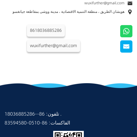
wuxifurther@gmail.com
هويشان الطريق ، منطقة التنمية الاقتصادية ، مدينة ووشى بمقاطعة جيانغسو
8618036885286
wuxifurther@gmail.com
18036885286--86 :تلفون .
83594580-0510-86 :الفاكسات