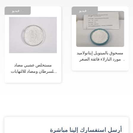
فيديو : .
فيديو : .
مستخلص عشبي مضاد
لوتيولين كاس 491-70-3،
للسرطان ومضاد للالتهابات
مضاد للأكسدة الفلافونويد
ومكمل غذائي من مادة
الغذائي، مضاد للالتهابات،
البتروستيلبينكاس 537-42-8
مستخلص نباتي طبيعي،
مضاد ل
أرسل استفسارك إلينا مباشرة