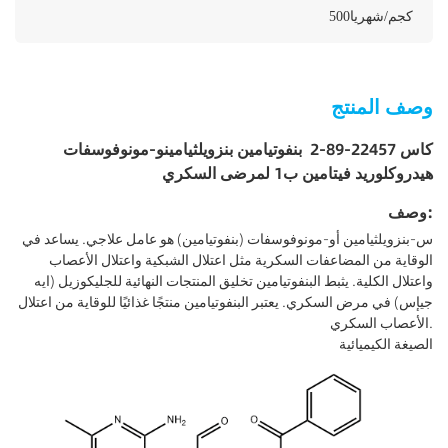
500كجم/شهريا
وصف المنتج
كاس 22457-89-2
بنفوتيامين بنزويلثيامينو-مونوفوسفات
هيدروكلوريد فيتامين ب1 لمرضى السكري
وصف:
س-بنزويلثيامين أو-مونوفوسفات (بنفوتيامين) هو عامل علاجي. يساعد في
الوقاية من المضاعفات السكرية مثل اعتلال الشبكية واعتلال الأعصاب
واعتلال الكلية. يثبط البنفوتيامين تخليق المنتجات النهائية للجليكوزيل (ايه
جيإس) في مرض السكري. يعتبر البنفوتيامين منتجًا غذائيًا للوقاية من اعتلال
الأعصاب السكري.
الصيغة الكيميائية