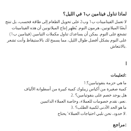
لماذا تناول فيتامين ب1 في الليل؟
لا تعمل الفيتامينات ب1 وب2 على تحويل الطعام إلى طاقة فحسب، بل تنتج
أيضًا الميلاتونين، هرمون النوم. يُظهِر إنتاج الميلاتونين أن هذه الفيتامينات
تشجع على النوم. يمكن أن يساعدك تناول مكملات الثيامين (فيتامين ب1)
على النوم بشكل أفضل طوال الليل، مما يسمح لك بالاستيقاظ وأنت تشعر
بالانتعاش.
ا
لتعليمات:
ما هي حزمة بنفوتيامين؟
1.
كمية صغيرة من أكياس زيبلوك كمية كبيرة من أسطوانة الألياف
2. هل يوجد خصم على بنفوتيامين؟
نعم، نقدم خصومات للعملاء، وخاصة العملاء الدائمين.
3. ما هو الحد الأدنى لكمية الطلب؟
لا حدود، نحن نلبي احتياجات العملاء' يحتاج.
مراجع: