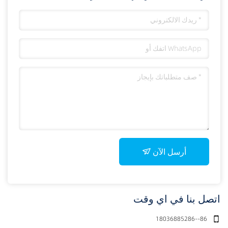
أرسل الآن
اتصل بنا في اي وقت
18036885286--86